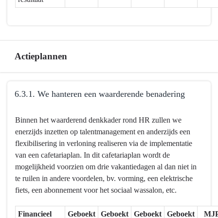
overzicht
6.3.
Actieplannen
Terug
6.3.1. We hanteren een waarderende benadering
naar
navigatie
Terug
Binnen het waarderend denkkader rond HR zullen we
-
naar
enerzijds inzetten op talentmanagement en anderzijds een
6.3.
navigatie
flexibilisering in verloning realiseren via de implementatie
Mortsel
-
van een cafetariaplan. In dit cafetariaplan wordt de
is
6.3.
mogelijkheid voorzien om drie vakantiedagen al dan niet in
een
Mortsel
te ruilen in andere voordelen, bv. vorming, een elektrische
topwerkgever
is
fiets, een abonnement voor het sociaal wassalon, etc.
-
een
Actieplannen
topwerkgever
Financieel
Geboekt
Geboekt
Geboekt
Geboekt
MJ
-