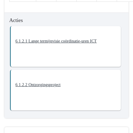
-
6.1.2.
We
Acties
werken
aan
onze
6.1.2.1 Lange termijnvisie coördinatie-uren ICT
IT-
infrastructuur
6.1.2.2 Ontzorgingsproject