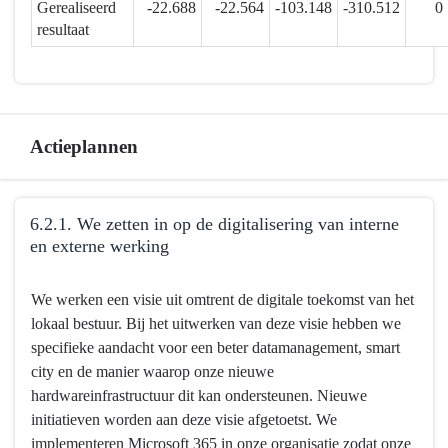
en
Gerealiseerd
-22.688
-22.564
-103.148
-310.512
0
toekomstgericht
resultaat
-
Financieel
overzicht
6.2.
Actieplannen
Terug
6.2.1. We zetten in op de digitalisering van interne
naar
en externe werking
navigatie
-
Terug
We werken een visie uit omtrent de digitale toekomst van het
6.2.
naar
lokaal bestuur. Bij het uitwerken van deze visie hebben we
Mortsel
navigatie
specifieke aandacht voor een beter datamanagement, smart
is
-
city en de manier waarop onze nieuwe
een
6.2.
hardwareinfrastructuur dit kan ondersteunen. Nieuwe
slimme
Mortsel
initiatieven worden aan deze visie afgetoetst. We
stad.
is
implementeren Microsoft 365 in onze organisatie zodat onze