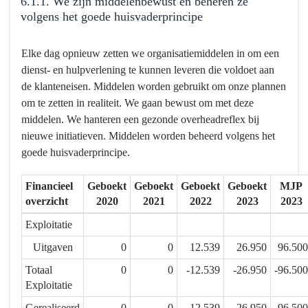
6.1.1. We zijn middelenbewust en beheren ze
naar
volgens het goede huisvaderprincipe
navigatie
-
Terug
Elke dag opnieuw zetten we organisatiemiddelen in om een
6.1.
naar
dienst- en hulpverlening te kunnen leveren die voldoet aan
Mensen
navigatie
de klanteneisen. Middelen worden gebruikt om onze plannen
en
-
om te zetten in realiteit. We gaan bewust om met deze
middelen
6.1.
middelen. We hanteren een gezonde overheadreflex bij
worden
Mensen
nieuwe initiatieven. Middelen worden beheerd volgens het
efficiënt
en
goede huisvaderprincipe.
ingezet
middelen
en
worden
Financieel
Geboekt
Geboekt
Geboekt
Geboekt
MJP
creëren
efficiënt
overzicht
2020
2021
2022
2023
2023
meerwaarde
ingezet
-
en
Exploitatie
Actieplannen
creëren
Uitgaven
0
0
12.539
26.950
96.500
meerwaarde
Totaal
0
0
-12.539
-26.950
-96.500
-
Exploitatie
Actieplannen
-
Gerealiseerd
0
0
-12.539
-26.950
-96.500