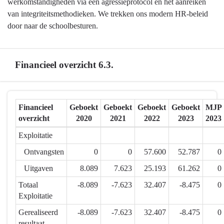
is
werkomstandigheden via een agressieprotocol en het aanreiken
een
van integriteitsmethodieken. We trekken ons modern HR-beleid
topwerkgever
door naar de schoolbesturen.
-
Samenvatting
Financieel overzicht 6.3.
Terug
Financieel
Geboekt
Geboekt
Geboekt
Geboekt
MJP
naar
overzicht
2020
2021
2022
2023
2023
navigatie
-
Exploitatie
6.3.
Ontvangsten
0
0
57.600
52.787
0
Mortsel
is
Uitgaven
8.089
7.623
25.193
61.262
0
een
Totaal
-8.089
-7.623
32.407
-8.475
0
topwerkgever
Exploitatie
-
Gerealiseerd
-8.089
-7.623
32.407
-8.475
0
Financieel
resultaat