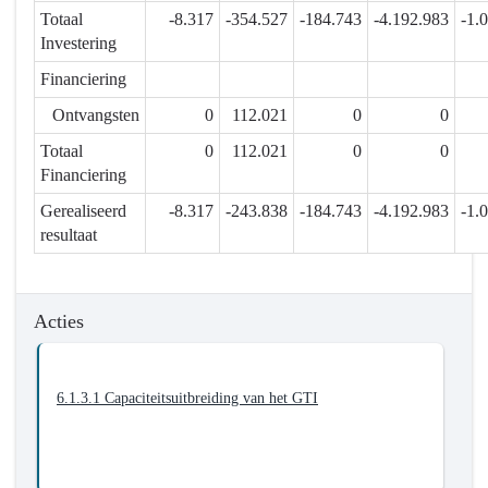
6.1.3.
Totaal
-8.317
-354.527
-184.743
-4.192.983
-1.
We
Investering
zetten
Financiering
ons
patrimonium
Ontvangsten
0
112.021
0
0
doordacht
Totaal
0
112.021
0
0
in
Financiering
Gerealiseerd
-8.317
-243.838
-184.743
-4.192.983
-1.
resultaat
Acties
6.1.3.1 Capaciteitsuitbreiding van het GTI