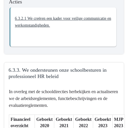
Acties
topwerkgever
-
Actieplannen
6.3.2.1 We creëren een kader voor veilige communicatie en
-
werkomstandigheden.
6.3.2.
We
creëren
een
kader
voor
6.3.3. We ondersteunen onze schoolbesturen in
veilige
professioneel HR beleid
communicatie
en
Terug
In overleg met de schooldirecties herbekijken en actualiseren
werkomstandigheden
naar
we de arbeidsreglementen, functiebeschrijvingen en de
navigatie
evaluatiereglementen.
-
6.3.
Financieel
Geboekt
Geboekt
Geboekt
Geboekt
MJP
Mortsel
overzicht
2020
2021
2022
2023
2023
is