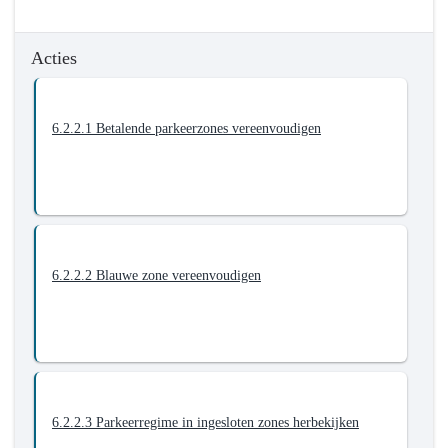
stad.
Onze
Acties
dienst-
en
hulpverlening
6.2.2.1 Betalende parkeerzones vereenvoudigen
is
klant-
en
toekomstgericht
-
Actieplannen
6.2.2.2 Blauwe zone vereenvoudigen
-
6.2.2.
We
vereenvoudigen
parkeerregimes
en
verbeteren
6.2.2.3 Parkeerregime in ingesloten zones herbekijken
de