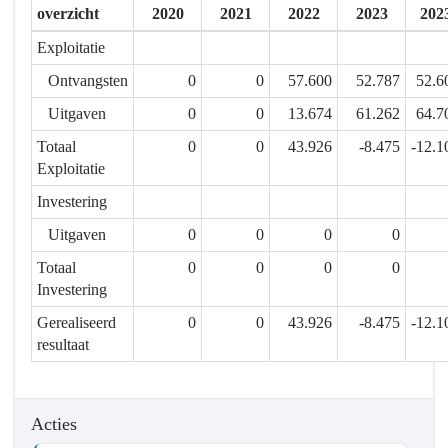
overzicht
2020
2021
2022
2023
202
Actieplannen
-
Exploitatie
6.3.1.
Ontvangsten
0
0
57.600
52.787
52.6
We
Uitgaven
0
0
13.674
61.262
64.7
hanteren
een
Totaal
0
0
43.926
-8.475
-12.1
waarderende
Exploitatie
benadering
Investering
Uitgaven
0
0
0
0
Totaal
0
0
0
0
Investering
Gerealiseerd
0
0
43.926
-8.475
-12.1
resultaat
Acties