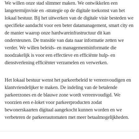
Terug
We willen onze stad slimmer maken. We ontwikkelen een
naar
langetermijnvisie en -strategie op de digitale toekomst van het
navigatie
lokaal bestuur. Bij het uitwerken van de digitale visie besteden we
-
specifieke aandacht voor een beter datamanagement, smart city en
6.2.
de manier waarop onze hardwareinfrastructuur dit kan
Mortsel
ondersteunen. De transitie van data naar informatie zetten we
is
verder. We willen beleids- en managementsinformatie die
een
noodzakelijk is voor een effectieve en efficiënte hulp- en
slimme
dienstverlening efficiënter verzamelen en verwerken.
stad.
Onze
Het lokaal bestuur wenst het parkeerbeleid te vereenvoudigen en
dienst-
klantvriendelijker te maken. De indeling van de betalende
en
parkeerzones en de blauwe zone wordt vereenvoudigd. We
hulpverlening
voorzien een e-loket voor parkeerproducten zodat
is
bewonerskaarten digitaal aangekocht kunnen worden en we
klant-
verbeteren de parkeerautomaten met meer betaalmogelijkheden.
en
toekomstgericht
-