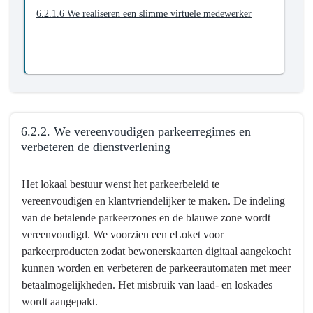
6.2.1.6 We realiseren een slimme virtuele medewerker
6.2.2. We vereenvoudigen parkeerregimes en
verbeteren de dienstverlening
Terug
Het lokaal bestuur wenst het parkeerbeleid te
naar
vereenvoudigen en klantvriendelijker te maken. De indeling
navigatie
van de betalende parkeerzones en de blauwe zone wordt
-
vereenvoudigd. We voorzien een eLoket voor
6.2.
parkeerproducten zodat bewonerskaarten digitaal aangekocht
Mortsel
kunnen worden en verbeteren de parkeerautomaten met meer
is
betaalmogelijkheden. Het misbruik van laad- en loskades
een
wordt aangepakt.
slimme