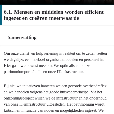
6.1. Mensen en middelen worden efficiënt
ingezet en creëren meerwaarde
Samenvatting
Terug
Om onze dienst- en hulpverlening in realiteit om te zetten, zetten
naar
we dagelijks een heleboel organisatiemiddelen en personeel in.
navigatie
Hier gaan we bewust mee om. We optimaliseren onze
-
patrimoniumportefeuille en onze IT-infrastructuur.
6.1.
Mensen
Bij nieuwe initiatieven hanteren we een gezonde overheadreflex
en
en we handelen volgens het goede huisvaderprincipe. Via het
middelen
ontzorgingsproject willen we de infrastructuur en het onderhoud
worden
van onze IT-infrastructuur uitbesteden. Het patrimonium wordt
efficiënt
kritisch en in functie van noden en mogelijkheden ingezet. We