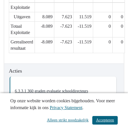
een
Exploitatie
topwerkgever
Uitgaven
8.089
7.623
11.519
0
0
-
Totaal
-8.089
-7.623
-11.519
0
0
Actieplannen
Exploitatie
-
6.3.3.
Gerealiseerd
-8.089
-7.623
-11.519
0
0
We
resultaat
ondersteunen
onze
schoolbesturen
Acties
in
professioneel
HR
6.3.3.1 360 graden evaluatie schooldirecteurs
beleid
Op onze website worden cookies bijgehouden. Voor meer
informatie kijk in ons
Privacy Statement
.
Alleen strikt noodzakelijk
Accepteren
/ 546