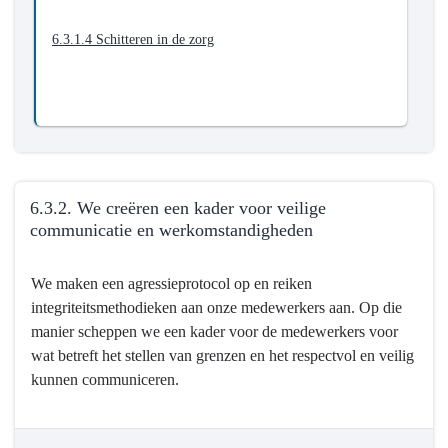
6.3.1.4 Schitteren in de zorg
6.3.2. We creëren een kader voor veilige
communicatie en werkomstandigheden
Terug
We maken een agressieprotocol op en reiken
naar
integriteitsmethodieken aan onze medewerkers aan. Op die
navigatie
manier scheppen we een kader voor de medewerkers voor
-
wat betreft het stellen van grenzen en het respectvol en veilig
6.3.
kunnen communiceren.
Mortsel
is
een