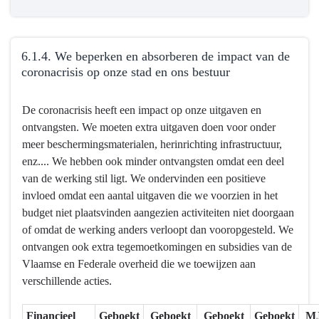
6.1.4. We beperken en absorberen de impact van de
coronacrisis op onze stad en ons bestuur
Terug
De coronacrisis heeft een impact op onze uitgaven en
naar
ontvangsten. We moeten extra uitgaven doen voor onder
navigatie
meer beschermingsmaterialen, herinrichting infrastructuur,
-
enz.... We hebben ook minder ontvangsten omdat een deel
6.1.
van de werking stil ligt. We ondervinden een positieve
Mensen
invloed omdat een aantal uitgaven die we voorzien in het
en
budget niet plaatsvinden aangezien activiteiten niet doorgaan
middelen
of omdat de werking anders verloopt dan vooropgesteld. We
worden
ontvangen ook extra tegemoetkomingen en subsidies van de
efficiënt
Vlaamse en Federale overheid die we toewijzen aan
ingezet
verschillende acties.
en
creëren
Financieel
Geboekt
Geboekt
Geboekt
Geboekt
M