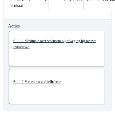
6.1.1.
resultaat
We
zijn
middelenbewust
Acties
en
beheren
6.1.1.1 Maximale overheadnorm bij afweging bij nieuwe
ze
initiatieven
volgens
het
goede
huisvaderprincipe
6.1.1.2 Verbeteren archiefbeheer