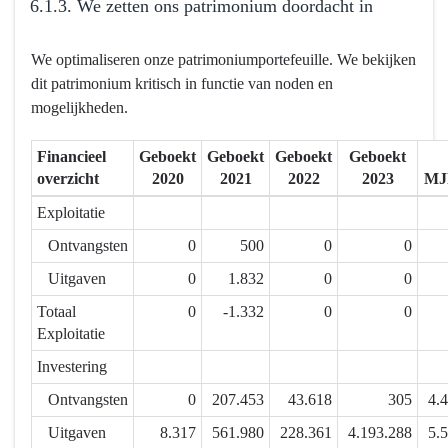
6.1.3. We zetten ons patrimonium doordacht in
Terug
We optimaliseren onze patrimoniumportefeuille. We bekijken
naar
dit patrimonium kritisch in functie van noden en
navigatie
mogelijkheden.
-
6.1.
Financieel
Geboekt
Geboekt
Geboekt
Geboekt
Mensen
overzicht
2020
2021
2022
2023
MJ
en
middelen
Exploitatie
worden
Ontvangsten
0
500
0
0
efficiënt
Uitgaven
0
1.832
0
0
ingezet
en
Totaal
0
-1.332
0
0
creëren
Exploitatie
meerwaarde
Investering
-
Ontvangsten
0
207.453
43.618
305
4.
Actieplannen
-
Uitgaven
8.317
561.980
228.361
4.193.288
5.