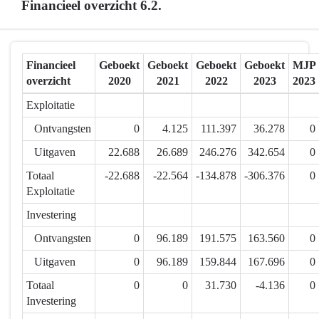
Financieel overzicht 6.2.
Samenvatting
Terug
Financieel
Geboekt
Geboekt
Geboekt
Geboekt
MJP
naar
overzicht
2020
2021
2022
2023
2023
navigatie
-
Exploitatie
6.2.
Ontvangsten
0
4.125
111.397
36.278
0
Mortsel
is
Uitgaven
22.688
26.689
246.276
342.654
0
een
Totaal
-22.688
-22.564
-134.878
-306.376
0
slimme
Exploitatie
stad.
Investering
Onze
dienst-
Ontvangsten
0
96.189
191.575
163.560
0
en
Uitgaven
0
96.189
159.844
167.696
0
hulpverlening
Totaal
0
0
31.730
-4.136
0
is
Investering
klant-