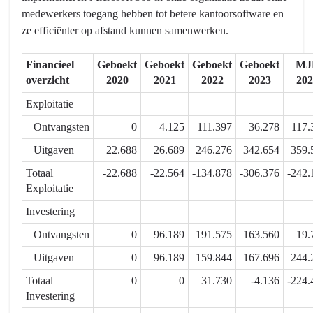
Onze
een
medewerkers toegang hebben tot betere kantoorsoftware en
dienst-
slimme
ze efficiënter op afstand kunnen samenwerken.
en
stad.
hulpverlening
Onze
Financieel
Geboekt
Geboekt
Geboekt
Geboekt
MJ
is
dienst-
overzicht
2020
2021
2022
2023
202
klant-
en
en
hulpverlening
Exploitatie
toekomstgericht
is
Ontvangsten
0
4.125
111.397
36.278
117.
-
klant-
Uitgaven
22.688
26.689
246.276
342.654
359.
Actieplannen
en
toekomstgericht
Totaal
-22.688
-22.564
-134.878
-306.376
-242.
-
Exploitatie
Actieplannen
Investering
-
Ontvangsten
0
96.189
191.575
163.560
19.
6.2.1.
We
Uitgaven
0
96.189
159.844
167.696
244.
zetten
Totaal
0
0
31.730
-4.136
-224.
in
Investering
op