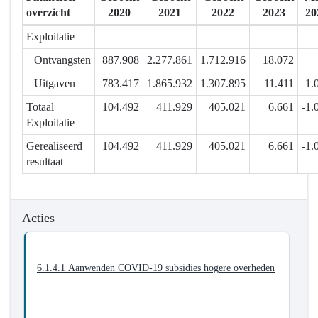
meerwaarde
overzicht
2020
2021
2022
2023
20
-
Actieplannen
Exploitatie
-
Ontvangsten
887.908
2.277.861
1.712.916
18.072
6.1.4.
Uitgaven
783.417
1.865.932
1.307.895
11.411
1.
We
beperken
Totaal
104.492
411.929
405.021
6.661
-1.
en
Exploitatie
absorberen
Gerealiseerd
104.492
411.929
405.021
6.661
-1.
de
resultaat
impact
van
de
Acties
coronacrisis
op
onze
6.1.4.1 Aanwenden COVID-19 subsidies hogere overheden
stad
en
ons