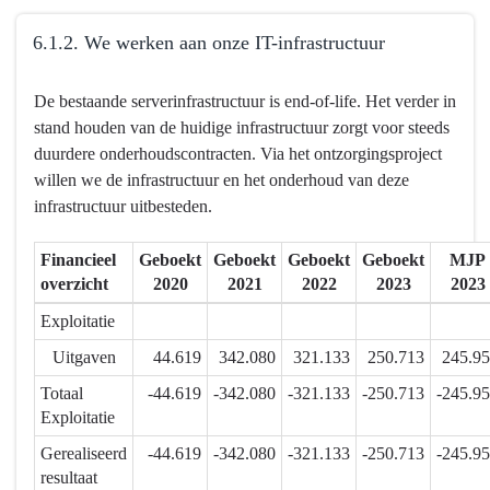
6.1.2. We werken aan onze IT-infrastructuur
Terug
De bestaande serverinfrastructuur is end-of-life. Het verder in
naar
stand houden van de huidige infrastructuur zorgt voor steeds
navigatie
duurdere onderhoudscontracten. Via het ontzorgingsproject
-
willen we de infrastructuur en het onderhoud van deze
6.1.
infrastructuur uitbesteden.
Mensen
en
Financieel
Geboekt
Geboekt
Geboekt
Geboekt
MJP
middelen
overzicht
2020
2021
2022
2023
2023
worden
efficiënt
Exploitatie
ingezet
Uitgaven
44.619
342.080
321.133
250.713
245.9
en
Totaal
-44.619
-342.080
-321.133
-250.713
-245.9
creëren
Exploitatie
meerwaarde
-
Gerealiseerd
-44.619
-342.080
-321.133
-250.713
-245.9
Actieplannen
resultaat