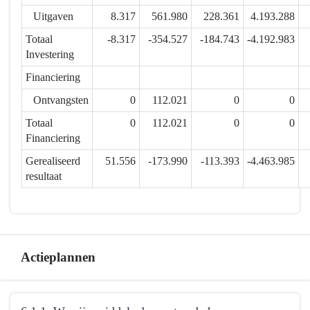
creëren
Uitgaven
8.317
561.980
228.361
4.193.288
meerwaarde
Totaal
-8.317
-354.527
-184.743
-4.192.983
-
Investering
Financieel
overzicht
Financiering
6.1.
Ontvangsten
0
112.021
0
0
Totaal
0
112.021
0
0
Financiering
Gerealiseerd
51.556
-173.990
-113.393
-4.463.985
resultaat
Actieplannen
Terug