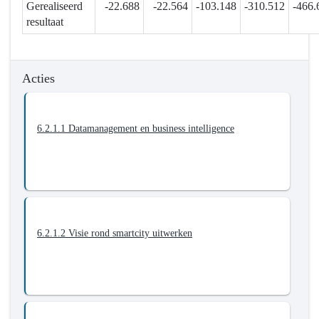
Gerealiseerd
-22.688
-22.564
-103.148
-310.512
-466.
de
resultaat
digitalisering
van
interne
en
Acties
externe
werking
6.2.1.1 Datamanagement en business intelligence
6.2.1.2 Visie rond smartcity uitwerken