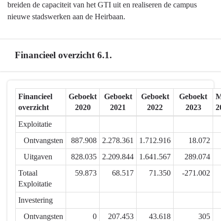
ingezet
breiden de capaciteit van het GTI uit en realiseren de campus
en
nieuwe stadswerken aan de Heirbaan.
creëren
meerwaarde
-
Financieel overzicht 6.1.
Samenvatting
Terug
Financieel
Geboekt
Geboekt
Geboekt
Geboekt
M
naar
overzicht
2020
2021
2022
2023
2
navigatie
-
Exploitatie
6.1.
Ontvangsten
887.908
2.278.361
1.712.916
18.072
Mensen
en
Uitgaven
828.035
2.209.844
1.641.567
289.074
middelen
Totaal
59.873
68.517
71.350
-271.002
worden
Exploitatie
efficiënt
Investering
ingezet
en
Ontvangsten
0
207.453
43.618
305