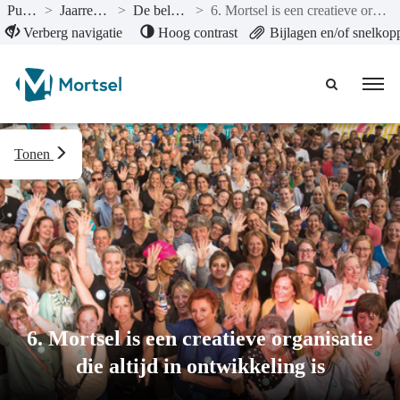
Publicaties
>
Jaarrekening 2023
>
De beleidsevaluatie
>
6. Mortsel is een creatieve organisatie die altijd in ontwikkeling is
Naar hoofdinhoud
Verberg navigatie
Hoog contrast
Bijlagen en/of snelkop
Tonen
6. Mortsel is een creatieve organisatie
die altijd in ontwikkeling is