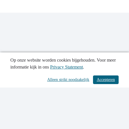
Op onze website worden cookies bijgehouden. Voor meer
informatie kijk in ons
Privacy Statement
.
Publicatiedatum: 19-06-2024
Alleen strikt noodzakelijk
Accepteren
/ 546
Contactgegevens
Privacy Statement
Toegankelijkheidsverklaring
Sitemap