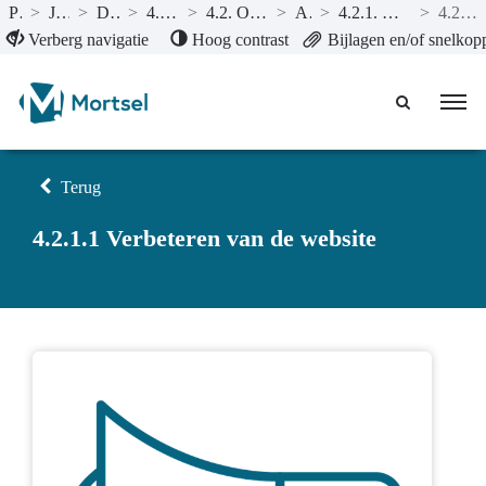
Publicaties
>
Jaarrekening 2023
>
De beleidsevaluatie
>
4. Mortsel is een sterk merk
>
4.2. Onze communicatie bereikt de juiste doelgroepen
>
Actieplannen
>
4.2.1. We verbeteren en versterken onze communicatiekanalen
>
4.2.1.1 Verbeteren van de website
Naar hoofdinhoud
Verberg navigatie
Hoog contrast
Bijlagen en/of snelkop
Terug
4.2.1.1 Verbeteren van de website