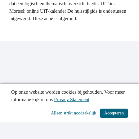
dat een logisch en thematisch overzicht biedt - UiT-in-
Mortsel: online UiT-kalender De huisstijlgids is ondertussen
uitgewerkt. Deze actie is afgerond.
Op onze website worden cookies bijgehouden. Voor meer
informatie kijk in ons
Privacy Statement
.
Publicatiedatum: 19-06-2024
Alleen strikt noodzakelijk
Accepteren
/ 546
Contactgegevens
Privacy Statement