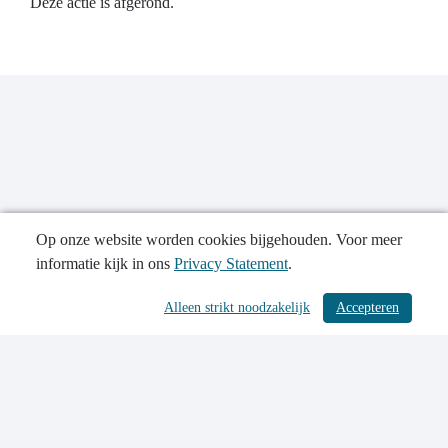
Deze actie is afgerond.
Op onze website worden cookies bijgehouden. Voor meer
informatie kijk in ons
Privacy Statement
.
Publicatiedatum: 19-06-2024
Alleen strikt noodzakelijk
Accepteren
/ 546
Contactgegevens
Privacy Statement
Toegankelijkheidsverklaring
Sitemap