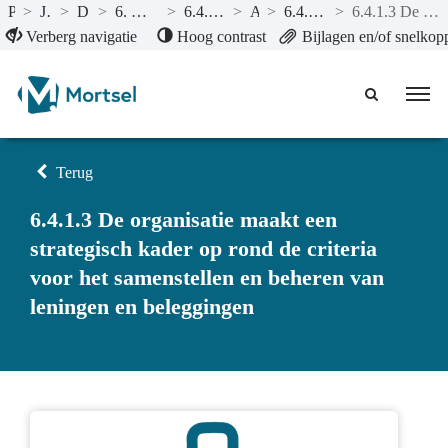
Publicaties
>
Jaarrekening 2023
>
De beleidsevaluatie
>
6. Mortsel is een creatieve organisatie die altijd in ontwikkeling is
>
6.4. Mortsel werkt systematisch aan een beheerste organisatie
>
Actieplannen
>
6.4.1. We volgen de aanbevelingen uit de audit geldmiddelen op.
>
6.4.1.3 De organisatie maakt een strategisch kader op rond de criteria voor het samenstellen en beheren van leningen en beleggingen
Naar hoofdinhoud
Verberg navigatie
Hoog contrast
Bijlagen en/of snelkop
Terug
6.4.1.3 De organisatie maakt een
strategisch kader op rond de criteria
voor het samenstellen en beheren van
leningen en beleggingen