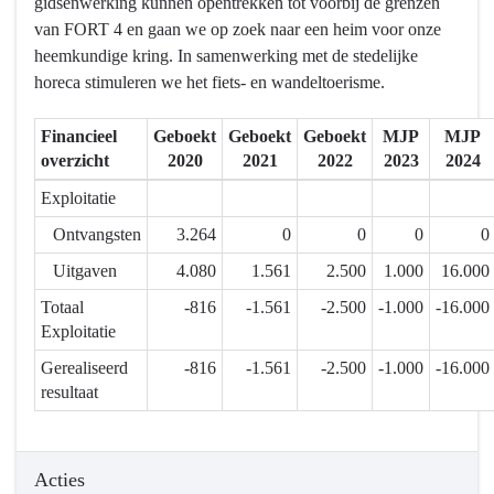
gidsenwerking kunnen opentrekken tot voorbij de grenzen
Mortsel
van FORT 4 en gaan we op zoek naar een heim voor onze
heeft
heemkundige kring. In samenwerking met de stedelijke
een
horeca stimuleren we het fiets- en wandeltoerisme.
breed
aanbod
Financieel
Geboekt
Geboekt
Geboekt
MJP
MJP
aan
overzicht
2020
2021
2022
2023
2024
kwalitatieve
vrijetijds-
Exploitatie
en
Ontvangsten
3.264
0
0
0
0
dienstverleningsinfrastructuur
Uitgaven
4.080
1.561
2.500
1.000
16.000
-
Actieplannen
Totaal
-816
-1.561
-2.500
-1.000
-16.000
-
Exploitatie
2.1.5.
Gerealiseerd
-816
-1.561
-2.500
-1.000
-16.000
We
resultaat
spelen
onze
culturele
Acties
en