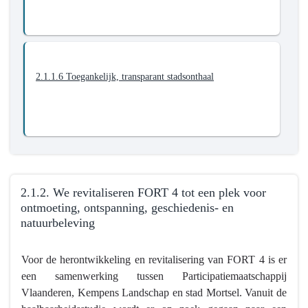
2.1.1.6 Toegankelijk, transparant stadsonthaal
2.1.2. We revitaliseren FORT 4 tot een plek voor
ontmoeting, ontspanning, geschiedenis- en
natuurbeleving
Terug
Voor de herontwikkeling en revitalisering van FORT 4 is er
naar
een samenwerking tussen Participatiemaatschappij
navigatie
Vlaanderen, Kempens Landschap en stad Mortsel. Vanuit de
-