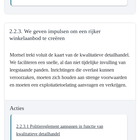
2.2.2.
We
zetten
onze
2.2.3. We geven impulsen om een rijker
lokale
winkelaanbod te creëren
handelaars
in
Terug
de
Mortsel trekt voluit de kaart van de kwalitatieve detailhandel.
naar
kijker
We faciliteren een snelle, al dan niet tijdelijke invulling van
navigatie
leegstaande panden. Inrichtingen die overlast kunnen
-
veroorzaken, moeten zich houden aan strenge voorwaarden
2.2.
en moeten een exploitatietoelating aanvragen en verkrijgen.
Het
winkelcentrum
van
Acties
Mortsel
heeft
een
2.2.3.1 Politiereglement aanpassen in functie van
kwalitatief
kwalitatieve detailhandel
aanbod