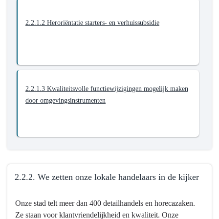
-
2.2.1.
2.2.1.2 Heroriëntatie starters- en verhuissubsidie
We
maken
het
kernwinkelgebied
compacter
2.2.1.3 Kwaliteitsvolle functiewijzigingen mogelijk maken
door omgevingsinstrumenten
2.2.2. We zetten onze lokale handelaars in de kijker
Terug
Onze stad telt meer dan 400 detailhandels en horecazaken.
naar
Ze staan voor klantvriendelijkheid en kwaliteit. Onze
navigatie