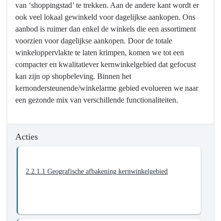
van ‘shoppingstad’ te trekken. Aan de andere kant wordt er
2.2.
een
navigatie
ook veel lokaal gewinkeld voor dagelijkse aankopen. Ons
Het
kwalitatief
-
aanbod is ruimer dan enkel de winkels die een assortiment
winkelcentrum
aanbod
2.2.
voorzien voor dagelijkse aankopen. Door de totale
van
en
Het
winkeloppervlakte te laten krimpen, komen we tot een
Mortsel
bruist
winkelcentrum
compacter en kwalitatiever kernwinkelgebied dat gefocust
heeft
van
van
kan zijn op shopbeleving. Binnen het
een
de
Mortsel
kernondersteunende/winkelarme gebied evolueren we naar
kwalitatief
activiteit
heeft
een gezonde mix van verschillende functionaliteiten.
aanbod
-
een
en
Financieel
kwalitatief
bruist
overzicht
aanbod
Acties
van
2.2.
en
de
bruist
activiteit
van
2.2.1.1 Geografische afbakening kernwinkelgebied
-
de
Actieplannen
activiteit
-
Actieplannen