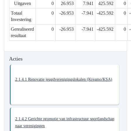
aanbod
Uitgaven
0
26.953
7.941
425.592
0
aan
Totaal
0
-26.953
-7.941
-425.592
0
kwalitatieve
Investering
vrijetijds-
en
Gerealiseerd
0
-26.953
-7.941
-425.592
0
dienstverleningsinfrastructuur
resultaat
-
Actieplannen
-
Acties
2.1.4.
We
evalueren
2.1.4.1 Renovatie jeugdverenigingslokalen (Kreamo/KSA)
en
verbeteren
(de
inzet
van)
2.1.4.2 Gerichte promotie van infrastructuur sportlandschap
het
naar verenigingen
bestaande