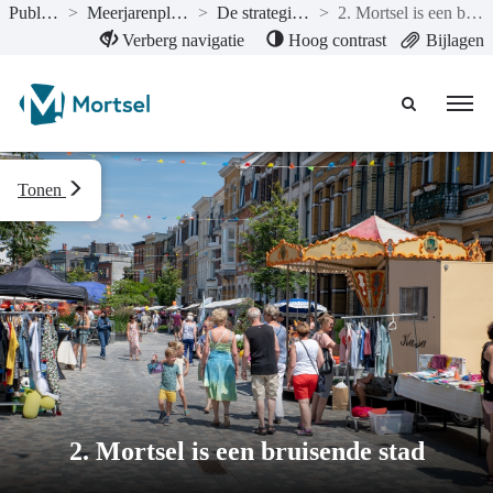
Publicaties
>
Meerjarenplan 2023-1
>
De strategische nota
>
2. Mortsel is een bruisende stad
Naar hoofdinhoud
Verberg navigatie
Hoog contrast
Bijlagen
Tonen
2. Mortsel is een bruisende stad