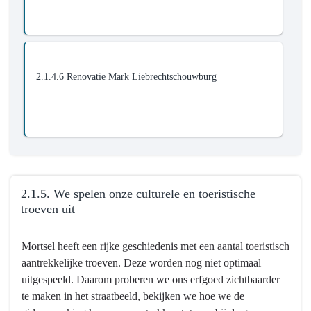
2.1.4.6 Renovatie Mark Liebrechtschouwburg
2.1.5. We spelen onze culturele en toeristische
troeven uit
Terug
Mortsel heeft een rijke geschiedenis met een aantal toeristisch
naar
aantrekkelijke troeven. Deze worden nog niet optimaal
navigatie
uitgespeeld. Daarom proberen we ons erfgoed zichtbaarder
-
te maken in het straatbeeld, bekijken we hoe we de
2.1.