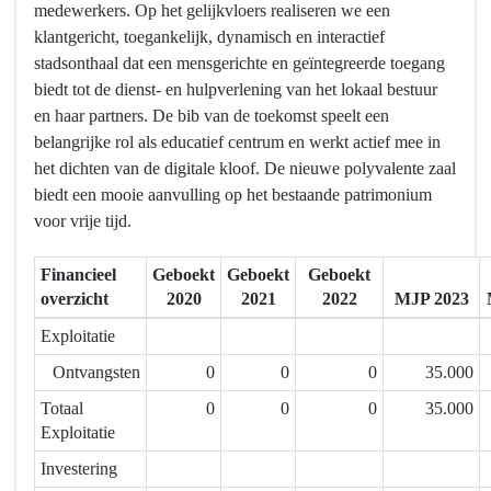
medewerkers. Op het gelijkvloers realiseren we een
aanbod
Mortsel
klantgericht, toegankelijk, dynamisch en interactief
aan
heeft
stadsonthaal dat een mensgerichte en geïntegreerde toegang
kwalitatieve
een
biedt tot de dienst- en hulpverlening van het lokaal bestuur
vrijetijds-
breed
en haar partners. De bib van de toekomst speelt een
en
aanbod
belangrijke rol als educatief centrum en werkt actief mee in
dienstverleningsinfrastructuur
aan
het dichten van de digitale kloof. De nieuwe polyvalente zaal
-
kwalitatieve
biedt een mooie aanvulling op het bestaande patrimonium
Actieplannen
vrijetijds-
voor vrije tijd.
en
dienstverleningsinfrastructuur
Financieel
Geboekt
Geboekt
Geboekt
-
overzicht
2020
2021
2022
MJP 2023
Actieplannen
-
Exploitatie
2.1.1.
Ontvangsten
0
0
0
35.000
We
Totaal
0
0
0
35.000
verbouwen
Exploitatie
het
stadhuis
Investering