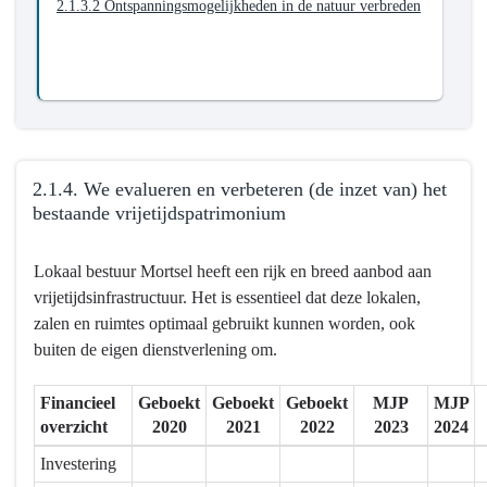
2.1.3.2 Ontspanningsmogelijkheden in de natuur verbreden
dienstverleningsinfrastructuur
-
Actieplannen
-
2.1.3.
We
creëren
2.1.4. We evalueren en verbeteren (de inzet van) het
nieuwe
bestaande vrijetijdspatrimonium
plekken
voor
Terug
ontspanning,
Lokaal bestuur Mortsel heeft een rijk en breed aanbod aan
naar
natuur-,
vrijetijdsinfrastructuur. Het is essentieel dat deze lokalen,
navigatie
sport-
zalen en ruimtes optimaal gebruikt kunnen worden, ook
-
en
buiten de eigen dienstverlening om.
2.1.
spelbeleving
Mortsel
Financieel
Geboekt
Geboekt
Geboekt
MJP
MJP
heeft
overzicht
2020
2021
2022
2023
2024
een
breed
Investering