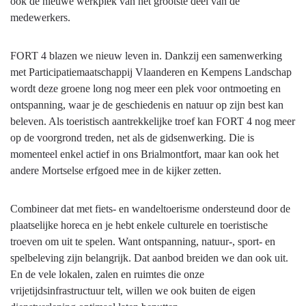
aanbod
ook de nieuwe werkplek van het grootste deel van de
aan
medewerkers.
kwalitatieve
vrijetijds-
FORT 4 blazen we nieuw leven in. Dankzij een samenwerking
en
met Participatiemaatschappij Vlaanderen en Kempens Landschap
dienstverleningsinfrastructuur
wordt deze groene long nog meer een plek voor ontmoeting en
-
ontspanning, waar je de geschiedenis en natuur op zijn best kan
Samenvatting
beleven. Als toeristisch aantrekkelijke troef kan FORT 4 nog meer
op de voorgrond treden, net als de gidsenwerking. Die is
momenteel enkel actief in ons Brialmontfort, maar kan ook het
andere Mortselse erfgoed mee in de kijker zetten.
Combineer dat met fiets- en wandeltoerisme ondersteund door de
plaatselijke horeca en je hebt enkele culturele en toeristische
troeven om uit te spelen. Want ontspanning, natuur-, sport- en
spelbeleving zijn belangrijk. Dat aanbod breiden we dan ook uit.
En de vele lokalen, zalen en ruimtes die onze
vrijetijdsinfrastructuur telt, willen we ook buiten de eigen