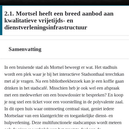
2.1. Mortsel heeft een breed aanbod aan
kwalitatieve vrijetijds- en
dienstverleningsinfrastructuur
Samenvatting
Terug
In een bruisende stad als Mortsel beweegt er wat. Het stadhuis
naar
wordt een plek waar je bij het interactieve Stadsonthaal terechtkan
navigatie
met al je vragen. Na een bibliotheekbezoek kan je een koffie gaan
-
drinken in het stadscafé. Misschien heb je ook wel een afspraak
2.1.
met een medewerker om een bouwdossier te bespreken? En koop
Mortsel
je nog snel een ticket voor een voorstelling in de polyvalente zaal.
heeft
In dit open huis waar ontmoeting centraal staat, geniet iedere
een
Mortselaar van een klantgerichte en toegankelijke dienst- en
breed
hulpverlening. Deze multifunctionele stadscampus wordt meteen