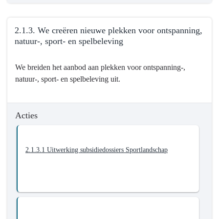
tot
een
2.1.3. We creëren nieuwe plekken voor ontspanning,
plek
natuur-, sport- en spelbeleving
voor
ontmoeting,
Terug
ontspanning,
We breiden het aanbod aan plekken voor ontspanning-,
naar
geschiedenis-
natuur-, sport- en spelbeleving uit.
navigatie
en
-
natuurbeleving
2.1.
Acties
Mortsel
heeft
een
2.1.3.1 Uitwerking subsidiedossiers Sportlandschap
breed
aanbod
aan
kwalitatieve
vrijetijds-
en