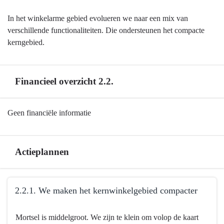
van
Mortsel
In het winkelarme gebied evolueren we naar een mix van
heeft
verschillende functionaliteiten. Die ondersteunen het compacte
een
kerngebied.
kwalitatief
aanbod
en
Financieel overzicht 2.2.
bruist
van
de
Terug
Geen financiële informatie
activiteit
naar
-
navigatie
Samenvatting
-
Actieplannen
2.2.
Het
Terug
winkelcentrum
2.2.1. We maken het kernwinkelgebied compacter
naar
van
navigatie
Mortsel
Terug
Mortsel is middelgroot. We zijn te klein om volop de kaart
-
heeft
naar