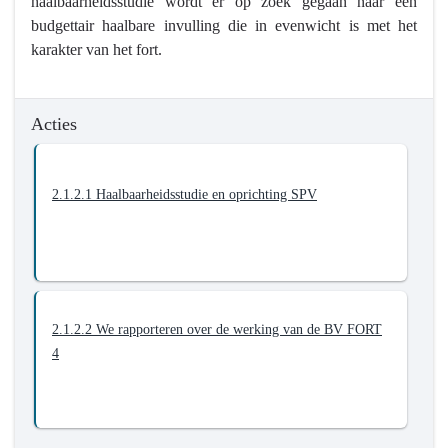
haalbaarheidsstudie wordt er op zoek gegaan naar een
2.1.
budgettair haalbare invulling die in evenwicht is met het
Mortsel
karakter van het fort.
heeft
een
breed
Acties
aanbod
aan
kwalitatieve
2.1.2.1 Haalbaarheidsstudie en oprichting SPV
vrijetijds-
en
dienstverleningsinfrastructuur
-
Actieplannen
-
2.1.2.2 We rapporteren over de werking van de BV FORT
2.1.2.
4
We
revitaliseren
FORT
4