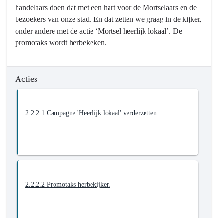
handelaars doen dat met een hart voor de Mortselaars en de
-
bezoekers van onze stad. En dat zetten we graag in de kijker,
2.2.
onder andere met de actie ‘Mortsel heerlijk lokaal’. De
Het
promotaks wordt herbekeken.
winkelcentrum
van
Mortsel
Acties
heeft
een
kwalitatief
2.2.2.1 Campagne 'Heerlijk lokaal' verderzetten
aanbod
en
bruist
van
de
activiteit
2.2.2.2 Promotaks herbekijken
-
Actieplannen
-