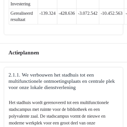
en
Investering
dienstverleningsinfrastructuur
Gerealiseerd
-139.324
-428.636
-3.072.542
-10.452.563
-
resultaat
Financieel
overzicht
2.1.
Actieplannen
Terug
2.1.1. We verbouwen het stadhuis tot een
naar
multifunctionele ontmoetingsplaats en centrale plek
navigatie
voor onze lokale dienstverlening
-
2.1.
Terug
Het stadhuis wordt gerenoveerd tot een multifunctionele
Mortsel
naar
stadscampus met ruimte voor de bibliotheek en een
heeft
navigatie
polyvalente zaal. De stadscampus vormt de nieuwe en
een
-
moderne werkplek voor een groot deel van onze
breed
2.1.