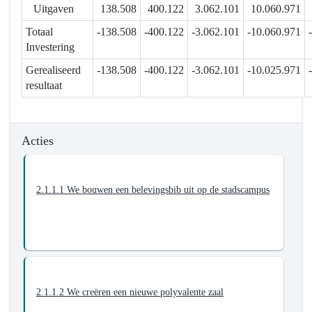
tot
Uitgaven
138.508
400.122
3.062.101
10.060.971
een
Totaal
-138.508
-400.122
-3.062.101
-10.060.971
multifunctionele
Investering
ontmoetingsplaats
en
Gerealiseerd
-138.508
-400.122
-3.062.101
-10.025.971
centrale
resultaat
plek
voor
onze
Acties
lokale
dienstverlening
2.1.1.1 We bouwen een belevingsbib uit op de stadscampus
2.1.1.2 We creëren een nieuwe polyvalente zaal