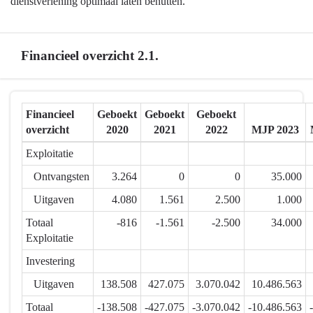
dienstverlening optimaal laten benutten.
Financieel overzicht 2.1.
Terug
Financieel
Geboekt
Geboekt
Geboekt
naar
overzicht
2020
2021
2022
MJP 2023
navigatie
-
Exploitatie
2.1.
Ontvangsten
3.264
0
0
35.000
Mortsel
heeft
Uitgaven
4.080
1.561
2.500
1.000
een
Totaal
-816
-1.561
-2.500
34.000
breed
Exploitatie
aanbod
Investering
aan
kwalitatieve
Uitgaven
138.508
427.075
3.070.042
10.486.563
vrijetijds-
Totaal
-138.508
-427.075
-3.070.042
-10.486.563