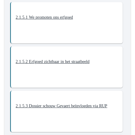
toeristische
troeven
2.1.5.1 We promoten ons erfgoed
uit
2.1.5.2 Erfgoed zichtbaar in het straatbeeld
2.1.5.3 Dossier schouw Gevaert beïnvloeden via RUP