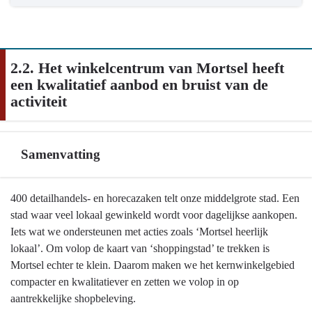
2.2. Het winkelcentrum van Mortsel heeft
een kwalitatief aanbod en bruist van de
activiteit
Samenvatting
Terug
400 detailhandels- en horecazaken telt onze middelgrote stad. Een
naar
stad waar veel lokaal gewinkeld wordt voor dagelijkse aankopen.
navigatie
Iets wat we ondersteunen met acties zoals ‘Mortsel heerlijk
-
lokaal’. Om volop de kaart van ‘shoppingstad’ te trekken is
2.2.
Mortsel echter te klein. Daarom maken we het kernwinkelgebied
Het
compacter en kwalitatiever en zetten we volop in op
winkelcentrum
aantrekkelijke shopbeleving.