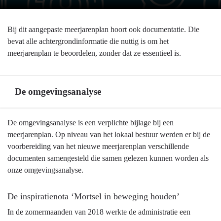
Bij dit aangepaste meerjarenplan hoort ook documentatie. Die
bevat alle achtergrondinformatie die nuttig is om het
meerjarenplan te beoordelen, zonder dat ze essentieel is.
De omgevingsanalyse
Terug
De omgevingsanalyse is een verplichte bijlage bij een
naar
meerjarenplan. Op niveau van het lokaal bestuur werden er bij de
navigatie
voorbereiding van het nieuwe meerjarenplan verschillende
-
documenten samengesteld die samen gelezen kunnen worden als
Locatie
onze omgevingsanalyse.
van
de
De inspiratienota ‘Mortsel in beweging houden’
documentatie
In de zomermaanden van 2018 werkte de administratie een
-