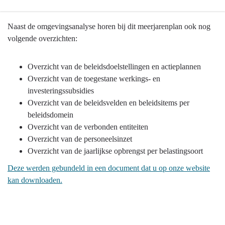
Terug
Naast de omgevingsanalyse horen bij dit meerjarenplan ook nog
naar
volgende overzichten:
navigatie
-
Overzicht van de beleidsdoelstellingen en actieplannen
Locatie
Overzicht van de toegestane werkings- en
van
investeringssubsidies
de
Overzicht van de beleidsvelden en beleidsitems per
documentatie
beleidsdomein
-
Overzicht van de verbonden entiteiten
Andere
Overzicht van de personeelsinzet
documentatie
Overzicht van de jaarlijkse opbrengst per belastingsoort
Deze werden gebundeld in een document dat u op onze website
kan downloaden.