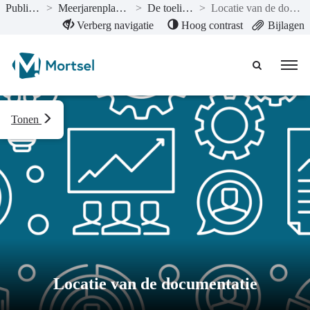
Publicaties
>
Meerjarenplan 2023-1
>
De toelichting
>
Locatie van de documentatie
Naar hoofdinhoud
Verberg navigatie
Hoog contrast
Bijlagen
Tonen
Locatie van de documentatie