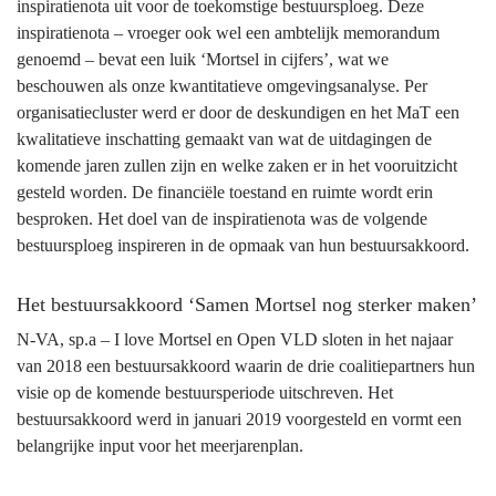
inspiratienota uit voor de toekomstige bestuursploeg. Deze
De
inspiratienota – vroeger ook wel een ambtelijk memorandum
omgevingsanalyse
genoemd – bevat een luik ‘Mortsel in cijfers’, wat we
beschouwen als onze kwantitatieve omgevingsanalyse. Per
organisatiecluster werd er door de deskundigen en het MaT een
kwalitatieve inschatting gemaakt van wat de uitdagingen de
komende jaren zullen zijn en welke zaken er in het vooruitzicht
gesteld worden. De financiële toestand en ruimte wordt erin
besproken. Het doel van de inspiratienota was de volgende
bestuursploeg inspireren in de opmaak van hun bestuursakkoord.
Het bestuursakkoord ‘Samen Mortsel nog sterker maken’
N-VA, sp.a – I love Mortsel en Open VLD sloten in het najaar
van 2018 een bestuursakkoord waarin de drie coalitiepartners hun
visie op de komende bestuursperiode uitschreven. Het
bestuursakkoord werd in januari 2019 voorgesteld en vormt een
belangrijke input voor het meerjarenplan.