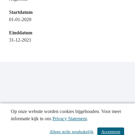
Startdatum
01-01-2020
Einddatum
31-12-2021
Op onze website worden cookies bijgehouden. Voor meer
informatie kijk in ons
Privacy Statement
.
Publicatiedatum: 08-12-2023
Alleen strikt noodzakelijk
Accepteren
/ 534