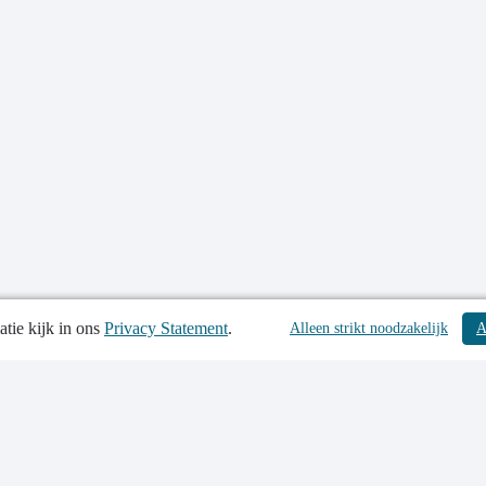
tie kijk in ons
Privacy Statement
.
tiedatum: 08-12-2023
Alleen strikt noodzakelijk
A
tgegevens
 Statement
elijkheidsverklaring
p