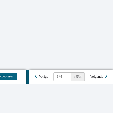
ccepteren
Vorige
Volgende
/ 534