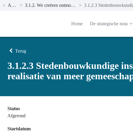
>
Actieplannen
>
3.1.2. We creëren ontmoetingsplaatsen die de sociale cohesie versterken
>
Home
De strategische nota
Terug
3.1.2.3 Stedenbouwkundige ins
realisatie van meer gemeescha
Status
Afgerond
Startdatum