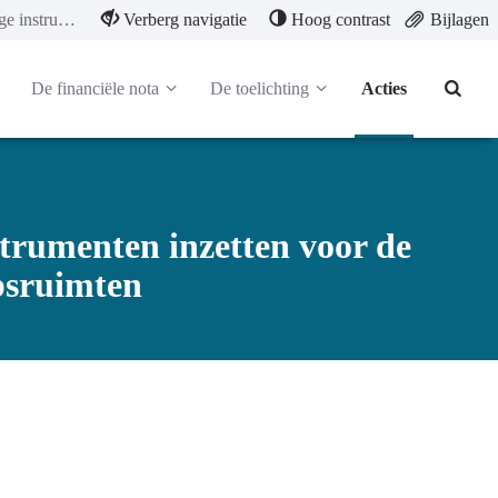
3.1.2.3 Stedenbouwkundige instrumenten inzetten voor de realisatie van meer gemeeschapsruimten
Verberg navigatie
Hoog contrast
Bijlagen
De financiële nota
De toelichting
Acties
trumenten inzetten voor de
psruimten